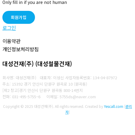
Only fill in if you are not human
로그인
이용약관
개인정보처리방침
대성건재(주) (대성철물건재)
회사명: 대성건재(주) 대표자: 이성신
사업자등록번호:
134-04-87972
주소: 15392 경기 안산시 단원구 원곡로 10 (원곡동)
[제2 창고]경기 안산시 단원구 원곡동 800-14번지
전화: 031-495-5755~6
이메일: 5755ds@naver.com
Copyright © 2025 대성건재(주). All rights reserved.
Created by
Yescall.com
[
관리
자
]