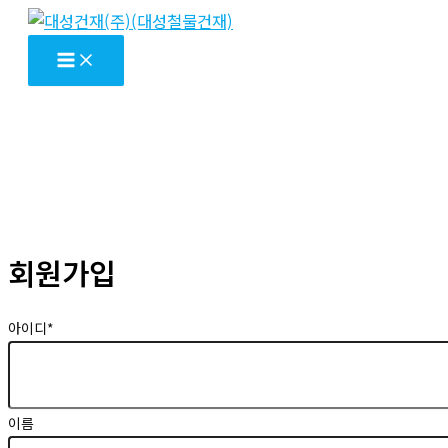
콘
텐
츠
로
건
너
뛰
기
회원가입
아이디
*
이름