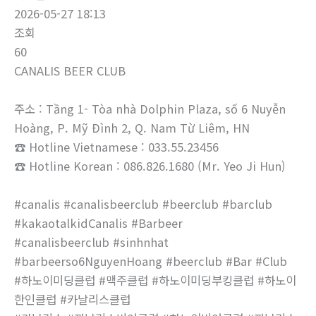
2026-05-27 18:13
조회
60
CANALIS BEER CLUB
주소 : Tầng 1- Tòa nhà Dolphin Plaza, số 6 Nuyễn
Hoàng, P. Mỹ Đình 2, Q. Nam Từ Liêm, HN
☎ Hotline Vietnamese : 033.55.23456
☎ Hotline Korean : 086.826.1680 (Mr. Yeo Ji Hun)
#canalis #canalisbeerclub #beerclub #barclub
#kakaotalkidCanalis #Barbeer
#canalisbeerclub #sinhnhat
#barbeerso6NguyenHoang #beerclub #Bar #Club
#하노이미딩클럽 #맥주클럽 #하노이미딩부킹클럽 #하노이
한인클럽 #카날리스클럽