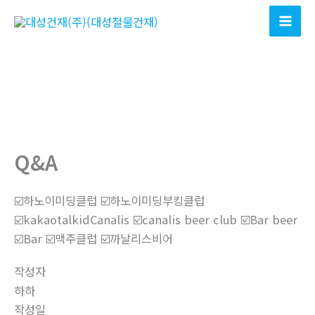
콘
텐
츠
로
건
너
뛰
기
Q&A
☑️하노이미딩클럽 ☑️하노이미딩부킹클럽
☑️kakaotalkidCanalis ☑️canalis beer club ☑️Bar beer
☑️Bar ☑️맥주클럽 ☑️까날리스비어
작성자
하하
작성일