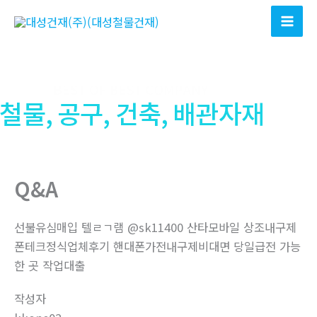
콘
텐
츠
로
건
너
뛰
기
Q&A
선불유심매입 텔ㄹㄱ램 @sk11400 산타모바일 상조내구제
폰테크정식업체후기 핸대폰가전내구제비대면 당일급전 가능
한 곳 작업대출
작성자