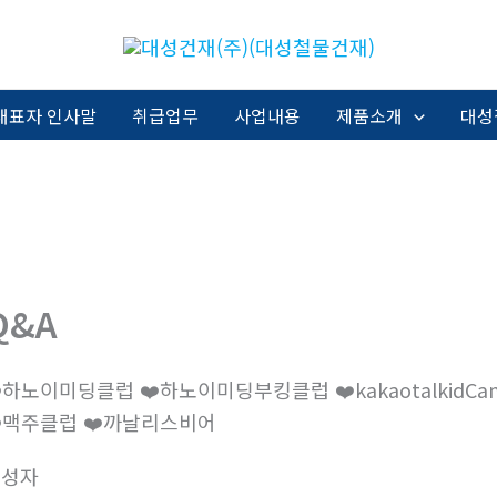
대표자 인사말
취급업무
사업내용
제품소개
대성
Q&A
️하노이미딩클럽 ❤️하노이미딩부킹클럽 ❤️kakaotalkidCanalis ❤️
️맥주클럽 ❤️까날리스비어
작성자