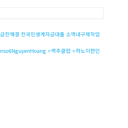
국당일급전해결 전국민생계자금대출 소액내구제작업
️barbeerso6NguyenHoang ⭐️맥주클럽 ⭐️하노이한인