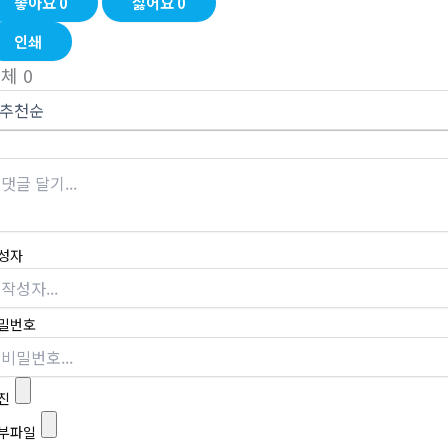
좋아요
0
싫어요
0
인쇄
전체
0
성자
밀번호
진
부파일