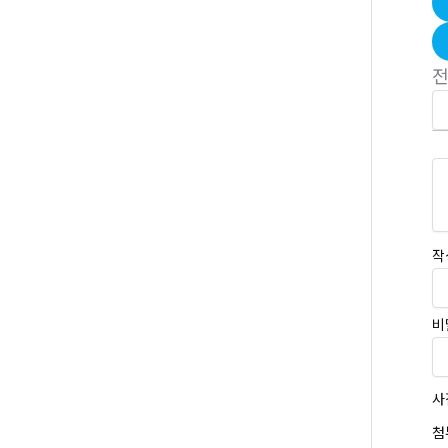
작
비
사
첨