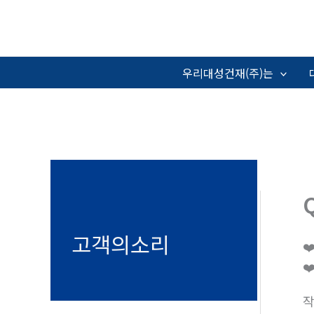
콘
텐
츠
로
우리대성건재(주)는
건
너
뛰
기
고객의소리
❤
❤