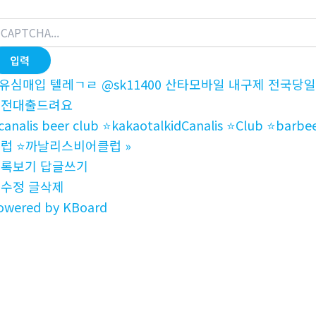
유심매입 텔레ㄱㄹ @sk11400 산타모바일 내구제 전
급전대출드려요
️canalis beer club ⭐️kakaotalkidCanalis ⭐️Club ⭐
럽 ⭐️까날리스비어클럽
»
목록보기
답글쓰기
글수정
글삭제
owered by KBoard