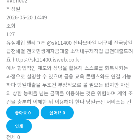
kkone02
작성일
2026-05-20 14:49
조회
127
유심매입 텔레ㄱㄹ @sk11400 산타모바일 내구제 전국당일
급전해결 전국민생계자금대출 소액내구제작업 급전대출드려
요 https://sk11400.isweb.co.kr
에서 합법적인 제도와 상담을 활용해 스스로를 회복시키는
과정으로 설명할 수 있으며 금융 교육 콘텐츠와도 연결 가능
하다 당일대출을 무조건 부정적으로 볼 필요는 없지만 자신
의 상환 능력을 넘는 금액을 이용하는 것은 위험하며 계약 조
건을 충분히 이해한 뒤 이용해야 한다 당일급전 서비스는 긴
좋아요
0
싫어요
0
인쇄
전체
0