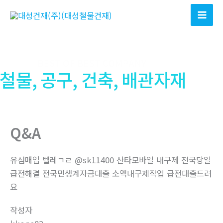
콘
텐
츠
로
건
너
뛰
기
Q&A
유심매입 텔레ㄱㄹ @sk11400 산타모바일 내구제 전국당일
급전해결 전국민생계자금대출 소액내구제작업 급전대출드려
요
작성자