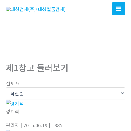
콘
텐
츠
로
건
너
뛰
기
제1창고 둘러보기
전체 9
경계석
관리자
| 2015.06.19
| 1885