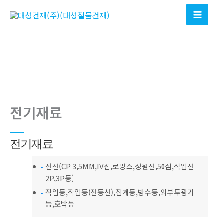
콘
텐
츠
로
건
너
뛰
기
전기재료
전기재료
전선(CP 3,5MM,IV선,로망스,장원선,50심,작업선
2P,3P등)
작업등,작업등(전등선),집계등,방수등,외부투광기
등,호박등