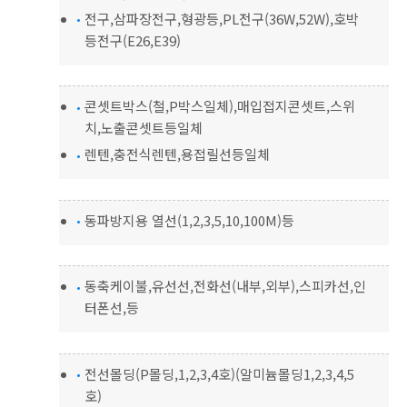
전구,삼파장전구,형광등,PL전구(36W,52W),호박
등전구(E26,E39)
콘셋트박스(철,P박스일체),매입접지콘셋트,스위
치,노출콘셋트등일체
렌텐,충전식렌텐,용접릴선등일체
동파방지용 열선(1,2,3,5,10,100M)등
동축케이불,유선선,전화선(내부,외부),스피카선,인
터폰선,등
전선몰딩(P몰딩,1,2,3,4호)(알미늄몰딩1,2,3,4,5
호)