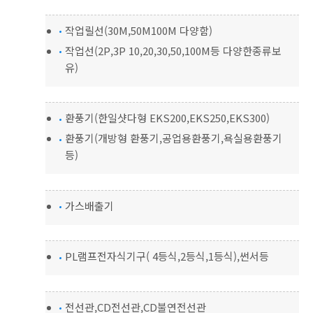
작업릴선(30M,50M100M 다양함)
작업선(2P,3P 10,20,30,50,100M등 다양한종류보
유)
환풍기(한일샷다형 EKS200,EKS250,EKS300)
환풍기(개방형 환풍기,공업용환풍기,욕실용환풍기
등)
가스배출기
PL램프전자식기구( 4등식,2등식,1등식),썬서등
전선관,CD전선관,CD불연전선관