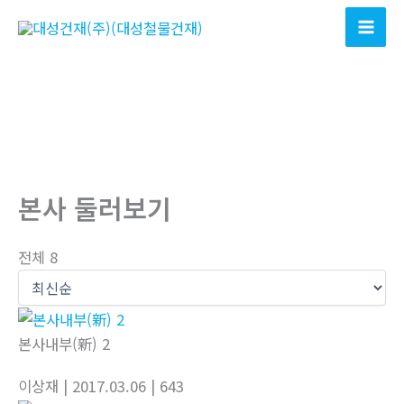
콘
텐
츠
로
건
너
뛰
기
본사 둘러보기
전체 8
본사내부(新) 2
이상재
| 2017.03.06
| 643