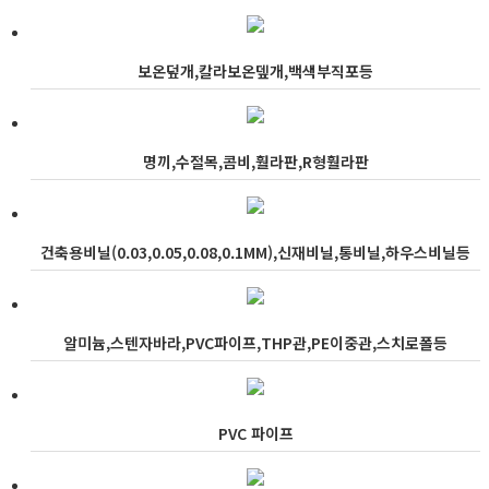
보온덮개,칼라보온뎊개,백색부직포등
명끼,수절목,콤비,훨라판,R형훨라판
건축용비닐(0.03,0.05,0.08,0.1MM),신재비닐,통비닐,하우스비닐등
알미늄,스텐자바라,PVC파이프,THP관,PE이중관,스치로폴등
PVC 파이프