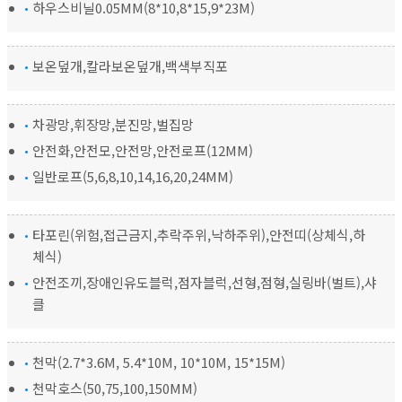
하우스비닐0.05MM(8*10,8*15,9*23M)
보온덮개,칼라보온덮개,백색부직포
차광망,휘장망,분진망,벌집망
안전화,안전모,안전망,안전로프(12MM)
일반로프(5,6,8,10,14,16,20,24MM)
타포린(위험,접근금지,추락주위,낙하주위),안전띠(상체식,하
체식)
안전조끼,장애인유도블럭,점자블럭,선형,점형,실링바(벌트),샤
클
천막(2.7*3.6M, 5.4*10M, 10*10M, 15*15M)
천막호스(50,75,100,150MM)