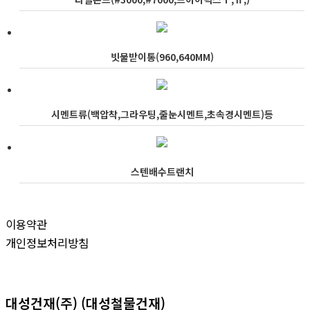
빗물받이통(960,640MM)
시멘트류(백압착,그라우팅,줄눈시멘트,초속경시멘트)등
스텐배수트랜치
이용약관
개인정보처리방침
대성건재(주) (대성철물건재)