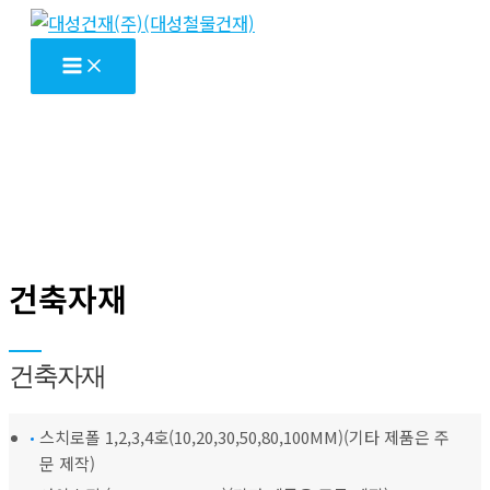
콘
텐
츠
로
건
너
뛰
기
건축자재
건축자재
스치로폴 1,2,3,4호(10,20,30,50,80,100MM)(기타 제품은 주
문 제작)