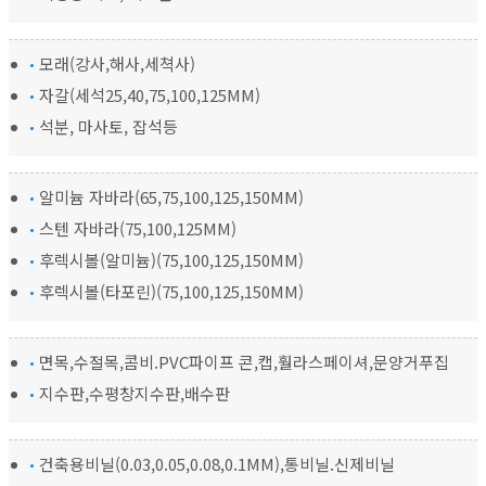
모래(강사,해사,세쳑사)
자갈(세석25,40,75,100,125MM)
석분, 마사토, 잡석등
알미늄 자바라(65,75,100,125,150MM)
스텐 자바라(75,100,125MM)
후렉시볼(알미늄)(75,100,125,150MM)
후렉시볼(타포린)(75,100,125,150MM)
면목,수절목,콤비.PVC파이프 콘,캡,훨라스페이셔,문양거푸집
지수판,수평창지수판,배수판
건축용비닐(0.03,0.05,0.08,0.1MM),통비닐.신제비닐