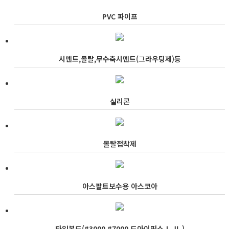
PVC 파이프
시멘트,몰탈,무수축시멘트(그라우팅제)등
실리콘
몰탈접착제
아스팔트보수용 아스코아
타일본드(#3000,#7000,드아이픽스Ⅰ,Ⅱ,)