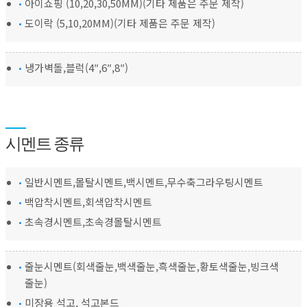
아이쇼핑 (10,20,30,50MM)(기타 제품은 주문 제작)
도이락 (5,10,20MM)(기타 제품은 주문 제작)
냉가벽돌,블럭(4″,6″,8″)
시멘트 종류
일반시멘트,몰탈시멘트,백시멘트,무수축그라우팅시멘트
백압착시멘트,회색압착시멘트
초속경시멘트,초속경몰탈시멘트
줄눈시멘트(회색줄눈,백색줄눈,흑색줄눈,황토색줄눈,빙크색
줄눈)
미장용 석고, 석고본드